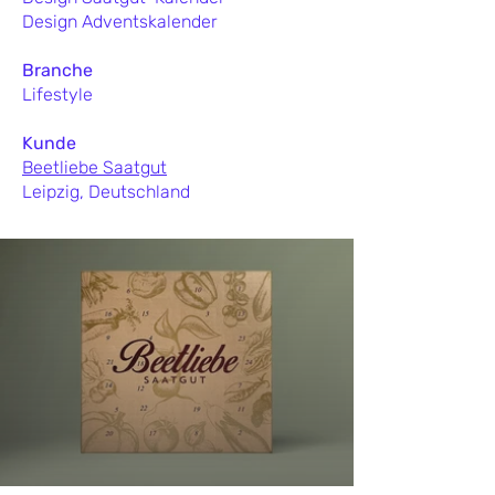
Design Adventskalender
Branche
Lifestyle
Kunde
Beetliebe Saatgut
Leipzig, Deutschland